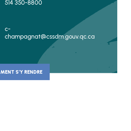
514 350-8800
c-
champagnat@cssdm.gouv.qc.ca
MENT S'Y RENDRE