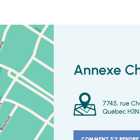
Annexe C
7745, rue C
Québec H3N
COMMENT S'Y RENDRE