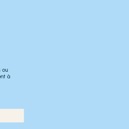
s ou
ent à